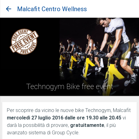
Malcafit Centro Wellness
Technogym Bike free event
Per scoprire da vicino le nuove bike Technogym, Malcafit
mercoledì 27 luglio 2016 dalle ore 19.30 alle 20.45
vi
darà la possibilità di provare,
gratuitamente
, il più
avanzato sistema di Group Cycle.