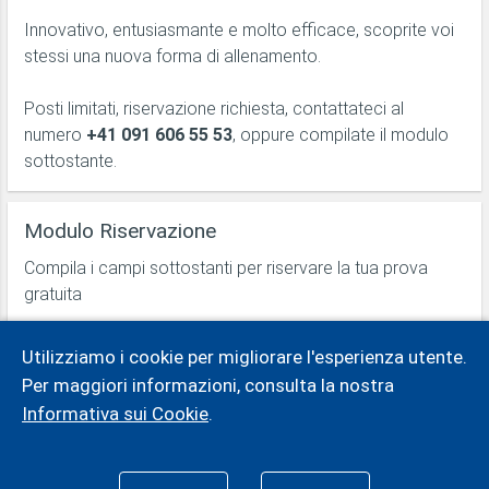
Innovativo, entusiasmante e molto efficace, scoprite voi
stessi una nuova forma di allenamento.
Posti limitati, riservazione richiesta, contattateci al
numero
+41 091 606 55 53
, oppure compilate il modulo
sottostante.
Modulo Riservazione
Compila i campi sottostanti per riservare la tua prova
gratuita
inserisci il tuo nome
Utilizziamo i cookie per migliorare l'esperienza utente.
Per maggiori informazioni, consulta la nostra
Informativa sui Cookie
inserisci il tuo indirizzo email
.
Visita lo Shop
INVIA