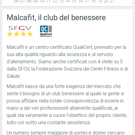
06
07
08
09
10
11
12
13
14
15
16
17
18
19
20
21
Malcafit, il club del benessere
Malcafit è un centro certificato QualiCert, premiato per la
sua alta qualità riguardo alla sicurezza e al servizio
d'allenamento. Siamo anche certificati con 4 stelle su 5
dalla SFGV, la Federazione Svizzera dei Centri Fitness e di
Salute.
Malcafit nasce da una forte esigenza del mercato che
sente il bisogno di un club benessere al quale la gente si
possa affidare nella totale consapevolezza di essere in
mano a dei veri professionisti altamente qualificati, ai
quali sta veramente a cuore l'obiettivo del proprio cliente,
tutto ciò sotto una costante assistenza.
Un numero sempre maggiore di uomini e donne cercano