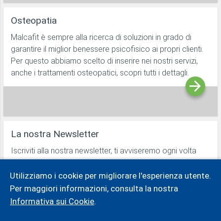
Osteopatia
Malcafit è sempre alla ricerca di soluzioni in grado di
garantire il miglior benessere psicofisico ai propri clienti.
Per questo abbiamo scelto di inserire nei nostri servizi,
anche i trattamenti osteopatici, scopri tutti i dettagli.
La nostra Newsletter
Iscriviti alla nostra newsletter, ti avviseremo ogni volta
che ci sarà una promozione oppure un evento.
Utilizziamo i cookie per migliorare l'esperienza utente.
Per maggiori informazioni, consulta la nostra
inserisci il tuo indirizzo email
Informativa sui Cookie
.
iscriviti